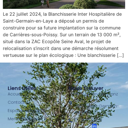
Le 22 juillet 2024, la Blanchisserie Inter Hospitalière de
Saint-Germain-en-Laye a déposé un permis de
construire pour sa future implantation sur la commune
de Carrières-sous-Poissy. Sur un terrain de 13 000 m²,
situé dans la ZAC Ecopôle Seine Aval, le projet de
relocalisation s’inscrit dans une démarche résolument
vertueuse sur le plan écologique : Une blanchisserie […]
Liens Utiles
Nous Trouver
Accueil
15-17 boulevard Franz
Liszt
Contact
78100 Saint-Germain-
Espace adhérents
en-Laye
Mentions légales
01 39 73 93 36