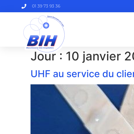
01 39 73 93 36
Jour :
10 janvier 
UHF au service du clie